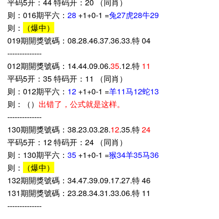
平码5开：44 特码开：20 （同肖）
则：016期平六：
28
+1+0-1 =
兔27
虎28牛29
则：
（爆中）
019期開獎號碼：08.28.46.37.36.33.特 04
--------------
012期開獎號碼：
14.44.09.06.
35
.12.特
11
平码5开：35 特码开：11 （同肖）
则：012期平六：
12
+1+0-1 =
羊11马12蛇13
则：（）
出错了，公式就是这样。
--------------
130期開獎號碼：38.23.03.28.
12
.35.特
24
平码5开：12 特码开：24 （同肖）
则：130期平六：
35
+1+0-1 =
猴34羊35马36
则：
（爆中）
132期開獎號碼：34.47.39.09.17.27.特 46
131期開獎號碼：23.28.34.31.33.06.特 11
--------------